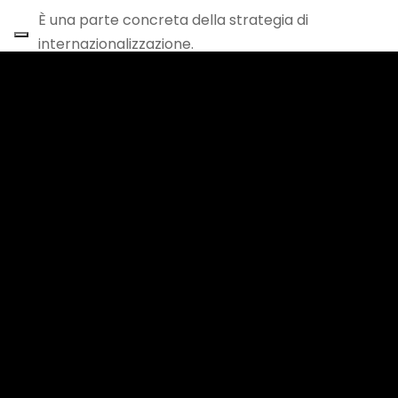
È una parte concreta della strategia di
internazionalizzazione.
Perché partecipare a una fiera significa
portare fisicamente il valore dell’azienda in un
altro mercato: prodotti, macchinari, materiali,
campionature, allestimenti, strumenti
commerciali.
E ogni passaggio deve essere gestito con
precisione.
È qui che interveniamo noi.
In I-SPED lavoriamo per rendere più semplice
uno dei processi più complessi per le aziende