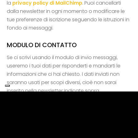
la
privacy policy di MailChimp
. Puoi cancellarti
dalla newsletter in ogni momento o modificare le
tue preferenze di iscrizione seguendo le istruzioni in
fondo ai messaggi.
MODULO DI CONTATTO
Se ci scrivi usando il modulo di invio messaggi,
useremo i tuoi dati per risponderti e mandarti le
informazioni che ci hai chiesto. I dati inviati non
saranno usati per scopi diversi, cioè non sarai
inserito nella newsletter indicate sopra.